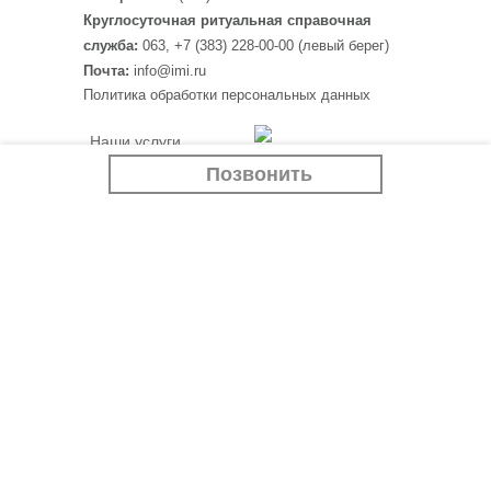
Круглосуточная ритуальная справочная
служба:
063, +7 (383) 228-00-00 (левый берег)
Почта:
info@imi.ru
Политика обработки персональных данных
Наши услуги
Программа “Белый
Крематорий
Позвонить
тополь”
Ритуальные товары
Если случилась беда
Отзывы
Контакты
Наши партнеры:
imi.ru
Новости
siluet-ceramica.ru
Учебный центр
Вакансии
АО "Мемориальная служба "ИМИ" г. Новосибирск.