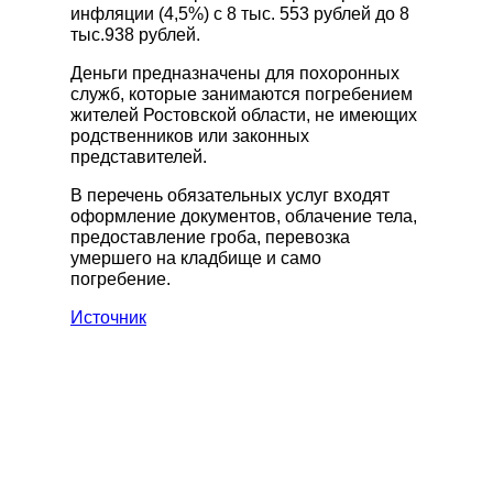
инфляции (4,5%) с 8 тыс. 553 рублей до 8
КАТАЛОГ РИТУАЛЬНЫХ
тыс.938 рублей.
ПРИНАДЛЕЖНОСТЕЙ
Деньги предназначены для похоронных
Гробы
служб, которые занимаются погребением
Памятники
жителей Ростовской области, не имеющих
родственников или законных
Венки
представителей.
Швейная продукция
В перечень обязательных услуг входят
Другие ритуальные принадлежности
оформление документов, облачение тела,
Металлоизделия
предоставление гроба, перевозка
умершего на кладбище и само
погребение.
Источник