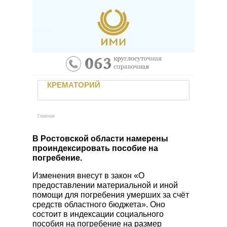
Перейти к основному содержанию
Наши услуги
Крематорий
Если случилась беда
КРЕМАТОРИЙ
Отзывы
Контакты
УСЛУГИ
Новости
Главная
Вы здесь
Захоронение в землю
Учебный центр
Кремация
В Ростовской области намерены
проиндексировать пособие на
Вакансии
Залы прощания
погребение.
Электронный паспорт захоронения
Поминальные трапезные
Изменения внесут в закон «О
Личный кабинет
Автотранспорт предприятия
предоставлении материальной и иной
помощи для погребения умерших за счёт
Заказать услугу
Уход за местами захоронений
средств областного бюджета». Оно
Прижизненный договор
состоит в индексации социального
пособия на погребение на размер