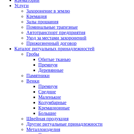
Крематорий
Услуги
Захоронение в землю
Кремация
Залы прощания
Поминальные трапезные
Автотранспорт предприятия
Уход за местами захоронений
Прижизненный договор
Каталог ритуальных принадлежностей
Гробы
Обитые тканью
Премиум
Деревянные
Памятники
Венки
Премиум
Средние
Маленькие
Колумбарные
Кремационные
Большие
Швейная продукция
Другие ритуальные принадлежности
Металлоизделия