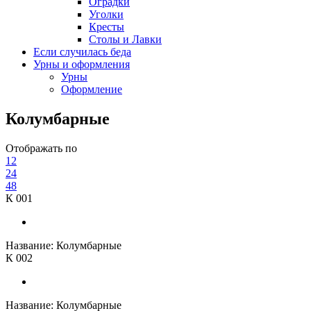
Оградки
Уголки
Кресты
Столы и Лавки
Если случилась беда
Урны и оформления
Урны
Оформление
Колумбарные
Отображать по
12
24
48
К 001
Название:
Колумбарные
К 002
Название:
Колумбарные