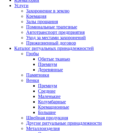
Крематорий
Услуги
Захоронение в землю
Кремация
Залы прощания
Поминальные трапезные
Автотранспорт предприятия
Уход за местами захоронений
Прижизненный договор
Каталог ритуальных принадлежностей
Гробы
Обитые тканью
Премиум
Деревянные
Памятники
Венки
Премиум
Средние
Маленькие
Колумбарные
Кремационные
Большие
Швейная продукция
Другие ритуальные принадлежности
Металлоизделия