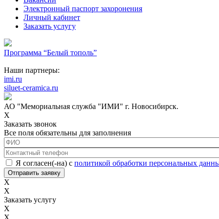
Электронный паспорт захоронения
Личный кабинет
Заказать услугу
Программа “Белый тополь”
Наши партнеры:
imi.ru
siluet-ceramica.ru
АО "Мемориальная служба "ИМИ" г. Новосибирск.
X
Заказать звонок
Все поля обязательны для заполнения
ФИО
*
Контактный телефон
*
Соглашение с обработкой данных
*
Я согласен(-на) с
политикой обработки персональных данн
X
X
Заказать услугу
X
X